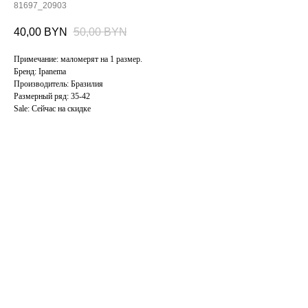
81697_20903
40,00
BYN
50,00
BYN
Примечание: маломерят на 1 размер.
Бренд: Ipanema
Производитель: Бразилия
Размерный ряд: 35-42
Sale: Cейчас на скидке